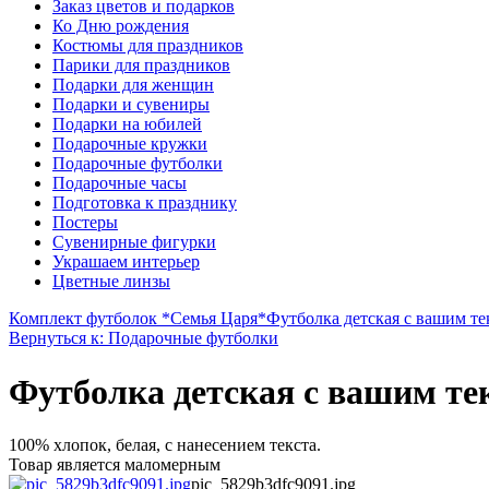
Заказ цветов и подарков
Ко Дню рождения
Костюмы для праздников
Парики для праздников
Подарки для женщин
Подарки и сувениры
Подарки на юбилей
Подарочные кружки
Подарочные футболки
Подарочные часы
Подготовка к празднику
Постеры
Сувенирные фигурки
Украшаем интерьер
Цветные линзы
Комплект футболок *Семья Царя*
Футболка детская с вашим тек
Вернуться к: Подарочные футболки
Футболка детская с вашим т
100% хлопок, белая, с нанесением текста.
Товар является маломерным
pic_5829b3dfc9091.jpg