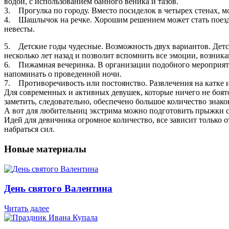
водой, с использованием банного веника и тазов.
3. Прогулка по городу. Вместо посиделок в четырех стенах, м
4. Шашлычок на речке. Хорошим решением может стать поездка
невесты.
5. Детские годы чудесные. Возможность двух вариантов. Дет
несколько лет назад и позволит вспомнить все эмоции, возника
6. Пижамная вечеринка. В организации подобного мероприяти
напоминать о проведенной ночи.
7. Противоречивость или постоянство. Развлечения на катке 
Для современных и активных девушек, которые ничего не боят
заметить, следовательно, обеспечено большое количество знак
А вот для любительниц экстрима можно подготовить прыжки с 
Идей для девичника огромное количество, все зависит только о
набраться сил.
Новые материалы
День святого Валентина
Читать далее