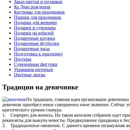
Заказ цветов и подарков
Ко Дню рождения
Костюмы для праздников
Парики для праздников
Подарки для женщин
Подарки и сувениры
Подарки на юбилей
Подарочные кружки
Подарочные футболки
Подарочные часы
Подготовка к празднику
Постеры
Сувенирные фигурки
Украшаем интерьер
Цветные линзы
Традиции на девичнике
По традиции, главная идея организации девичника 
девичник приобрел некое совершенно иное значение. Сейчас эт
критического уровня гламура.
1. Сюрприз для жениха. На таком женском собрании идет приг
реквизиты для выкупа невесты. Предвкушение праздника и бес
2. Традиционное омовение. С давнего времени незамужняя жи