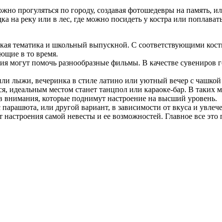
ожно прогуляться по городу, создавая фотошедевры на память, 
 на реку или в лес, где можно посидеть у костра или поплават
ская тематика и школьный выпускной. С соответствующими кост
ющие в то время.
я могут помочь разнообразные фильмы. В качестве сувениров г
или лыжи, вечеринка в стиле латино или уютный вечер с чашкой
ся, идеальным местом станет танцпол или караоке-бар. В таких
ов внимания, которые поднимут настроение на высший уровень.
парашюта, или другой вариант, в зависимости от вкуса и увлеч
т настроения самой невесты и ее возможностей. Главное все это 