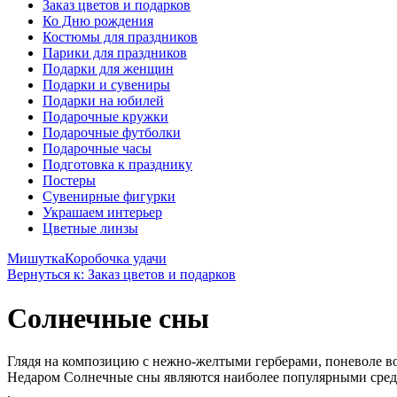
Заказ цветов и подарков
Ко Дню рождения
Костюмы для праздников
Парики для праздников
Подарки для женщин
Подарки и сувениры
Подарки на юбилей
Подарочные кружки
Подарочные футболки
Подарочные часы
Подготовка к празднику
Постеры
Сувенирные фигурки
Украшаем интерьер
Цветные линзы
Мишутка
Коробочка удачи
Вернуться к: Заказ цветов и подарков
Солнечные сны
Глядя на композицию с нежно-желтыми герберами, поневоле в
Недаром Солнечные сны являются наиболее популярными среди 
.