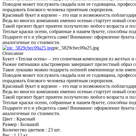
Поводом может послужить свадьба или ее годовщина, професс
порадовать близкого человека приятным сюрпризом.
Красивый букет в корзине – это еще и возможность поблагодар
Ведь во многих компаниях именно осенью стартует новый сез
Такой презент будет приятен получателю любого возраста и пол
Теплые краски осени, собранные в нашем букете, способны под
Подарите его и убедитесь сами! Внимание: оформление букета 
аналогичные по стоимости.
pic_5829cbec09a25.jpg
Описание
Букет «Теплая осень» – это солнечная композиция из желтых и
Рыжие пятнышки альстромерии завершают прелестный образ се
Такое лукошко можно подарить осенней имениннице или имени
Поводом может послужить свадьба или ее годовщина, професс
порадовать близкого человека приятным сюрпризом.
Красивый букет в корзине – это еще и возможность поблагодар
Ведь во многих компаниях именно осенью стартует новый сез
Такой презент будет приятен получателю любого возраста и пол
Теплые краски осени, собранные в нашем букете, способны под
Подарите его и убедитесь сами! Внимание: оформление букета 
аналогичные по стоимости.
Цвет : Красный
Размер : Большой
Количество цветков : 23 шт.
Вес : 1.12 кг.