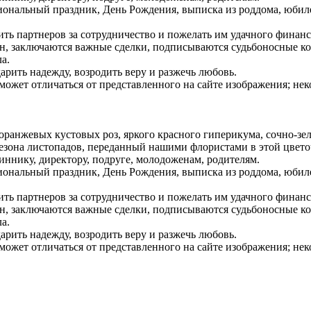
иональный праздник, День Рождения, выписка из роддома, юби
ить партнеров за сотрудничество и пожелать им удачного финанс
он, заключаются важные сделки, подписываются судьбоносные к
а.
арить надежду, возродить веру и разжечь любовь.
может отличаться от представленного на сайте изображения; не
 оранжевых кустовых роз, яркого красного гиперикума, сочно-з
зона листопадов, переданный нашими флористами в этой цвето
ннику, директору, подруге, молодоженам, родителям.
иональный праздник, День Рождения, выписка из роддома, юби
ить партнеров за сотрудничество и пожелать им удачного финанс
он, заключаются важные сделки, подписываются судьбоносные к
а.
арить надежду, возродить веру и разжечь любовь.
может отличаться от представленного на сайте изображения; не