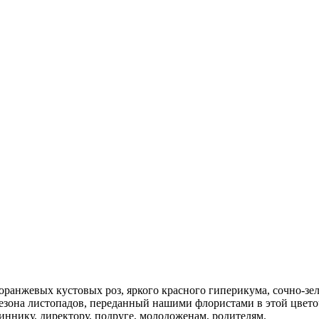
 оранжевых кустовых роз, яркого красного гиперикума, сочно-з
зона листопадов, переданный нашими флористами в этой цвето
ннику, директору, подруге, молодоженам, родителям.