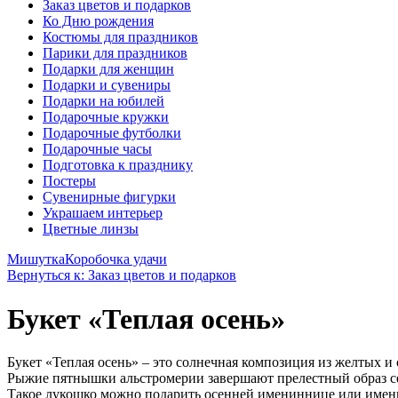
Заказ цветов и подарков
Ко Дню рождения
Костюмы для праздников
Парики для праздников
Подарки для женщин
Подарки и сувениры
Подарки на юбилей
Подарочные кружки
Подарочные футболки
Подарочные часы
Подготовка к празднику
Постеры
Сувенирные фигурки
Украшаем интерьер
Цветные линзы
Мишутка
Коробочка удачи
Вернуться к: Заказ цветов и подарков
Букет «Теплая осень»
Букет «Теплая осень» – это солнечная композиция из желтых и
Рыжие пятнышки альстромерии завершают прелестный образ се
Такое лукошко можно подарить осенней имениннице или имени