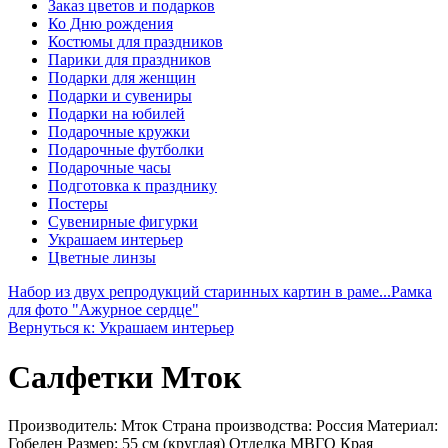
Заказ цветов и подарков
Ко Дню рождения
Костюмы для праздников
Парики для праздников
Подарки для женщин
Подарки и сувениры
Подарки на юбилей
Подарочные кружки
Подарочные футболки
Подарочные часы
Подготовка к празднику
Постеры
Сувенирные фигурки
Украшаем интерьер
Цветные линзы
Набор из двух репродукций старинных картин в раме...
Рамка
для фото "Ажурное сердце"
Вернуться к: Украшаем интерьер
Салфетки Мток
Производитель: Мток Страна производства: Россия Материал:
Гобелен Размер: 55 см (круглая) Отделка МВГО Края