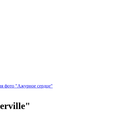
ля фото "Ажурное сердце"
rville"