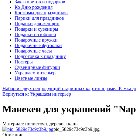
Заказ цветов и подарков
Ко Дню рождения
Костюмы для праздников
Парики для праздников
Подарки для женщин
Подарки и сувениры
Подарки на юбилей
Подарочные кружки
Подарочные футболки
Подарочные часы
Подготовка к празднику
Постеры
Сувенирные фигурки
Украшаем интерьер
Цветные линзы
Набор из двух репродукций старинных картин в раме...
Рамка д
Вернуться к: Украшаем интерьер
Манекен для украшений "Nape
Материал: полистоун, дерево, ткань.
pic_5829c73c9c3b9.jpg
Описание