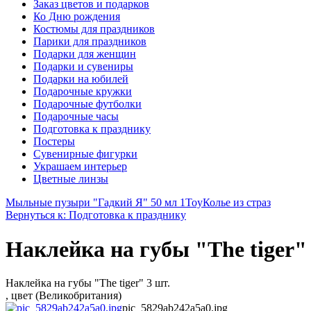
Заказ цветов и подарков
Ко Дню рождения
Костюмы для праздников
Парики для праздников
Подарки для женщин
Подарки и сувениры
Подарки на юбилей
Подарочные кружки
Подарочные футболки
Подарочные часы
Подготовка к празднику
Постеры
Сувенирные фигурки
Украшаем интерьер
Цветные линзы
Мыльные пузыри "Гадкий Я" 50 мл 1Toy
Колье из страз
Вернуться к: Подготовка к празднику
Наклейка на губы "The tiger"
Наклейка на губы "The tiger" 3 шт.
, цвет (Великобритания)
pic_5829ab242a5a0.jpg