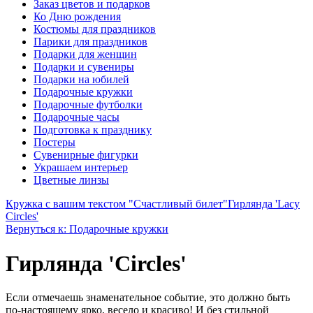
Заказ цветов и подарков
Ко Дню рождения
Костюмы для праздников
Парики для праздников
Подарки для женщин
Подарки и сувениры
Подарки на юбилей
Подарочные кружки
Подарочные футболки
Подарочные часы
Подготовка к празднику
Постеры
Сувенирные фигурки
Украшаем интерьер
Цветные линзы
Кружка с вашим текстом "Счастливый билет"
Гирлянда 'Lacy
Circles'
Вернуться к: Подарочные кружки
Гирлянда 'Circles'
Если отмечаешь знаменательное событие, это должно быть
по-настоящему ярко, весело и красиво! И без стильной