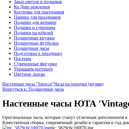
Заказ цветов и подарков
Ко Дню рождения
Костюмы для праздников
Парики для праздников
Подарки для женщин
Подарки и сувениры
Подарки на юбилей
Подарочные кружки
Подарочные футболки
Подарочные часы
Подготовка к празднику
Постеры
Сувенирные фигурки
Украшаем интерьер
Цветные линзы
Настенные часы "Sirocco"
Часы на цепочке (муляж)
Вернуться к: Подарочные часы
Настенные часы ЮТА 'Vintage
Оригинальные часы, которые станут отличным дополнением к 
Качественная сборка, современный дизайн и гарантия в год до
pic_5829c6c2d0f70.jpg