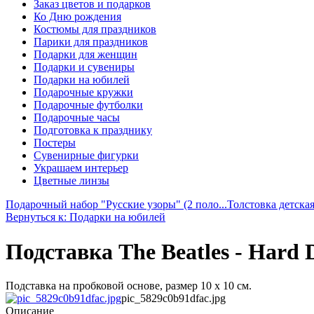
Заказ цветов и подарков
Ко Дню рождения
Костюмы для праздников
Парики для праздников
Подарки для женщин
Подарки и сувениры
Подарки на юбилей
Подарочные кружки
Подарочные футболки
Подарочные часы
Подготовка к празднику
Постеры
Сувенирные фигурки
Украшаем интерьер
Цветные линзы
Подарочный набор "Русские узоры" (2 поло...
Толстовка детска
Вернуться к: Подарки на юбилей
Подставка The Beatles - Hard 
Подставка на пробковой основе, размер 10 х 10 см.
pic_5829c0b91dfac.jpg
Описание