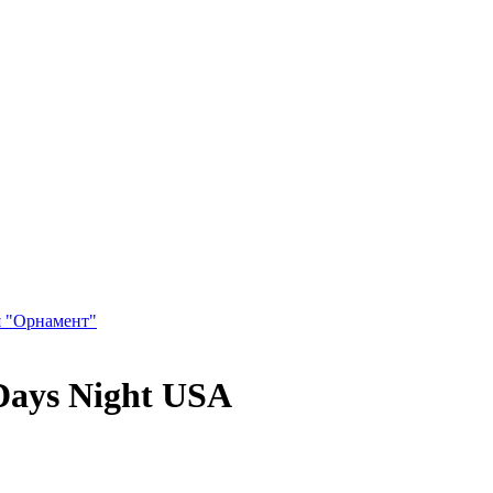
я "Орнамент"
Days Night USA