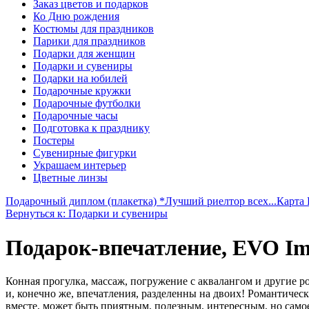
Заказ цветов и подарков
Ко Дню рождения
Костюмы для праздников
Парики для праздников
Подарки для женщин
Подарки и сувениры
Подарки на юбилей
Подарочные кружки
Подарочные футболки
Подарочные часы
Подготовка к празднику
Постеры
Сувенирные фигурки
Украшаем интерьер
Цветные линзы
Подарочный диплом (плакетка) *Лучший риелтор всех...
Карта
Вернуться к: Подарки и сувениры
Подарок-впечатление, EVO Imp
Конная прогулка, массаж, погружение с аквалангом и другие р
и, конечно же, впечатления, разделенны на двоих! Романтич
вместе, может быть приятным, полезным, интересным, но самое 