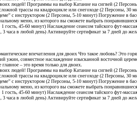
двоих людей! Программы на выбор Катание на сигвей (2 Персоны,
есложной трассы на квадроцикле или снегоходе (2 Персоны, 30 
деме” с инструктором (2 Персоны, 5-10 минут) Погружение в бас
льному меню, из которого вы сможете выбрать понравившиеся бл
+ 1 гость, 45-60 минут) Наслаждение сеансом тайского фут-масс
он, 3 часа в любой день) Активируйте сертификат за 7 дней до ж
омантические впечатления для двоих Что такое любовь? Это гор
еский ужин, совместное наслаждение изысканной восточной цере
главное – это время только для двоих.
двоих людей! Программы на выбор Катание на сигвей (2 Персоны,
есложной трассы на квадроцикле или снегоходе (2 Персоны, 30 
деме” с инструктором (2 Персоны, 5-10 минут) Погружение в бас
льному меню, из которого вы сможете выбрать понравившиеся бл
+ 1 гость, 45-60 минут) Наслаждение сеансом тайского фут-масс
он, 3 часа в любой день) Активируйте сертификат за 7 дней до ж