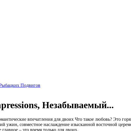
 Рыбацких Подвигов
ressions, Незабываемый...
омантические впечатления для двоих Что такое любовь? Это гор
еский ужин, совместное наслаждение изысканной восточной цере
главное – это время только для двоих.