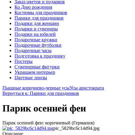
Заказ цветов и подарков
Ко Дню рождения
Костюмы для праздников
Парики для праздников
Подарки для женщин
Подарки и сувениры
Подарки на юбилей
Подарочные кружки
Подарочные футболки
Подарочные часы
Подготовка к празднику
Постеры
Сувенирные фигурки
Украшаем интерьер
Цветные линзы
Пышные коричнево-черные усы
Усы аристократа
Вернуться к: Парики для праздников
Парик осенней феи
Парик осенней феи: коричневый (Германия)
pic_5829bc6c14d94.jpg
Описание