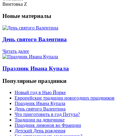
Винтовка Z
Новые материалы
День святого Валентина
Читать далее
Праздник Ивана Купала
Популярные праздники
Новый год в Нью Йорке
Европейские традиции новогодних праздников
Праздник Ивана Купала
День святого Валентина
Что приготовить в год Петуха?
Традиции на девичнике
Праздник лимонов во Франции
Детский День рождения