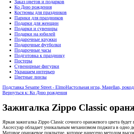
Заказ цветов и подарков
Ко Дню рождения
Костюмы для праздников
Парики для праздников
Подарки для женщин
Подарки и сувениры
Подарки на юбилей
Подарочные кружки
Подарочные футболки
Подарочные часы
Подготовка к празднику
Постеры
Сувенирные фигурки
Украшаем интерьер
Цветные линзы
Подставка Sesame Street - Elmo
Настольная игра, Magellan, роко
Вернуться к: Ко Дню рождения
Зажигалка Zippo Classic оран
Яркая зажигалка Zippo Classic сочного оранжевого цвета будет
Аксессуар обладает уникальным механизмом поджига в одно де
Матовое оранжевое покрытие, которое нанесено методом высок