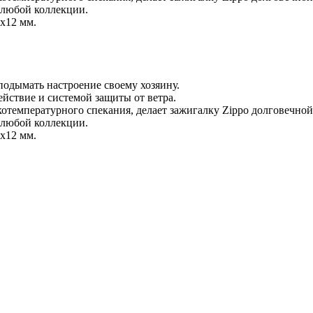
я любой коллекции.
6х12 мм.
 подымать настроение своему хозяину.
йствие и системой защиты от ветра.
отемпературного спекания, делает зажигалку Zippo долговечно
я любой коллекции.
6х12 мм.