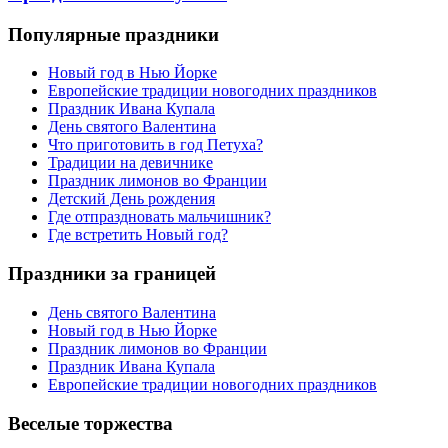
Популярные праздники
Новый год в Нью Йорке
Европейские традиции новогодних праздников
Праздник Ивана Купала
День святого Валентина
Что приготовить в год Петуха?
Традиции на девичнике
Праздник лимонов во Франции
Детский День рождения
Где отпраздновать мальчишник?
Где встретить Новый год?
Праздники за границей
День святого Валентина
Новый год в Нью Йорке
Праздник лимонов во Франции
Праздник Ивана Купала
Европейские традиции новогодних праздников
Веселые торжества