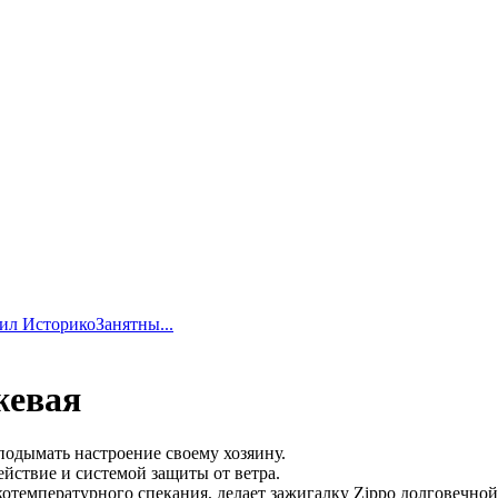
дил ИсторикоЗанятны...
жевая
 подымать настроение своему хозяину.
йствие и системой защиты от ветра.
отемпературного спекания, делает зажигалку Zippo долговечно