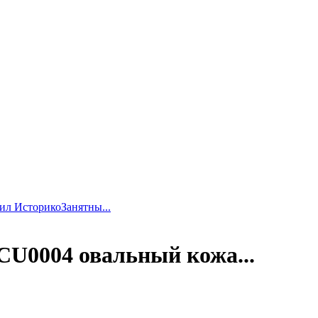
дил ИсторикоЗанятны...
6CU0004 овальный кожа...