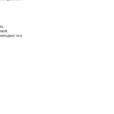
ах.
мой.
реподнес его.