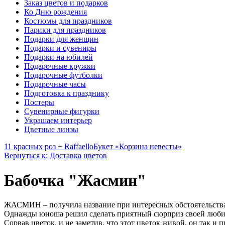
Заказ цветов и подарков
Ко Дню рождения
Костюмы для праздников
Парики для праздников
Подарки для женщин
Подарки и сувениры
Подарки на юбилей
Подарочные кружки
Подарочные футболки
Подарочные часы
Подготовка к празднику
Постеры
Сувенирные фигурки
Украшаем интерьер
Цветные линзы
11 красных роз + Raffaello
Букет «Корзина невесты»
Вернуться к: Доставка цветов
Бабочка "Жасмин"
ЖАСМИН – получила название при интересных обстоятельств
Однажды юноша решил сделать приятный сюрприз своей люби
Сорвав цветок, и не заметив, что этот цветок живой, он так и п