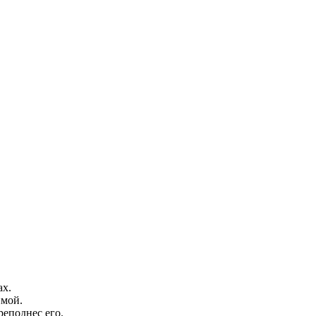
ах.
мой.
реподнес его.