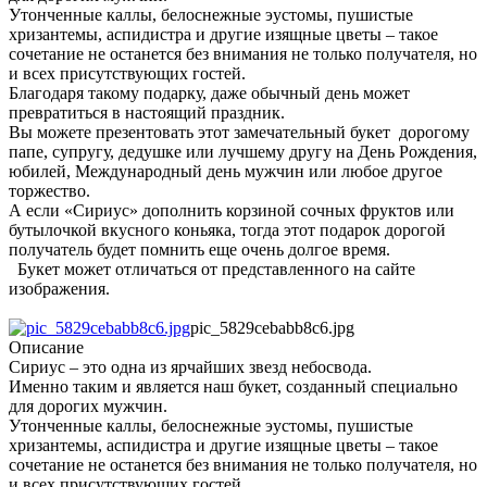
Утонченные каллы, белоснежные эустомы, пушистые
хризантемы, аспидистра и другие изящные цветы – такое
сочетание не останется без внимания не только получателя, но
и всех присутствующих гостей.
Благодаря такому подарку, даже обычный день может
превратиться в настоящий праздник.
Вы можете презентовать этот замечательный букет дорогому
папе, супругу, дедушке или лучшему другу на День Рождения,
юбилей, Международный день мужчин или любое другое
торжество.
А если «Сириус» дополнить корзиной сочных фруктов или
бутылочкой вкусного коньяка, тогда этот подарок дорогой
получатель будет помнить еще очень долгое время.
Букет может отличаться от представленного на сайте
изображения.
pic_5829cebabb8c6.jpg
Описание
Сириус – это одна из ярчайших звезд небосвода.
Именно таким и является наш букет, созданный специально
для дорогих мужчин.
Утонченные каллы, белоснежные эустомы, пушистые
хризантемы, аспидистра и другие изящные цветы – такое
сочетание не останется без внимания не только получателя, но
и всех присутствующих гостей.