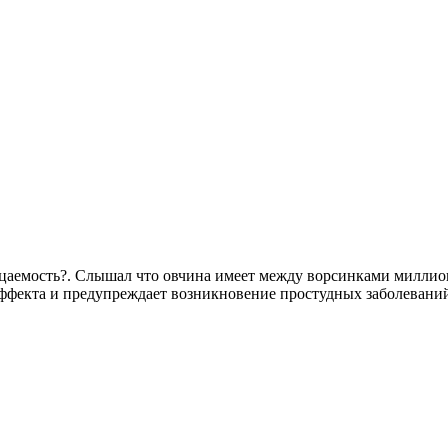
емость?. Слышал что овчина имеет между ворсинками миллионы
 эффекта и предупреждает возникновение простудных заболевани