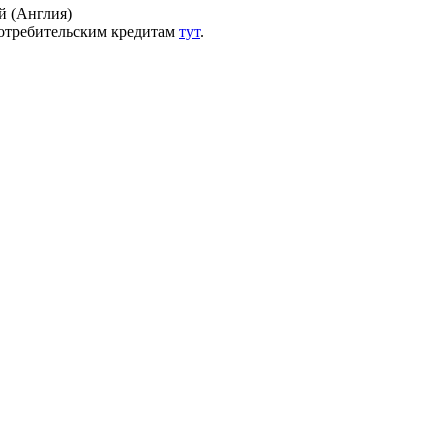
й (Англия)
потребительским кредитам
тут
.