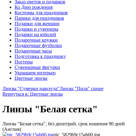
Заказ цветов и подарков
Ко Дню рождения
Костюмы для праздников
Парики для праздников
Подарки для женщин
Подарки и сувениры
Подарки на юбилей
Подарочные кружки
Подарочные футболки
Подарочные часы
Подготовка к празднику
Постеры
Сувенирные фигурки
Украшаем интерьер
Цветные линзы
Линзы "Сумерки навсегда"
Линзы "Пила" синие
Вернуться к: Цветные линзы
Линзы "Белая сетка"
Линзы "Белая сетка", без диоптрий, срок ношения 90 дней
(Англия)
pic_5829b9c15ab00.jpg