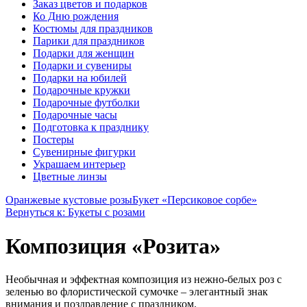
Заказ цветов и подарков
Ко Дню рождения
Костюмы для праздников
Парики для праздников
Подарки для женщин
Подарки и сувениры
Подарки на юбилей
Подарочные кружки
Подарочные футболки
Подарочные часы
Подготовка к празднику
Постеры
Сувенирные фигурки
Украшаем интерьер
Цветные линзы
Оранжевые кустовые розы
Букет «Персиковое сорбе»
Вернуться к: Букеты с розами
Композиция «Розита»
Необычная и эффектная композиция из нежно-белых роз с
зеленью во флористической сумочке – элегантный знак
внимания и поздравление с праздником.