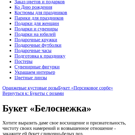
Заказ цветов и подарков
Ко Дню рождения
Костюмы для праздников
Парики для праздников
Подарки для женщин
Подарки и сувениры
Подарки на юбилей
Подарочные кружки
Подарочные футболки
Подарочные часы
Подготовка к празднику
Постеры
Сувенирные фигурки
Украшаем интерьер
Цветные линзы
Оранжевые кустовые розы
Букет «Персиковое сорбе»
Вернуться к: Букеты с розами
Букет «Белоснежка»
Хотите выразить даме свое восхищение и признательность,
чистоту своих намерений и возвышенное отношение -
закажите ей букет сливочно-белых роз.