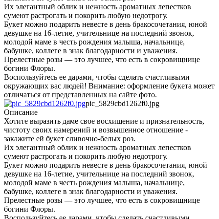
Их элегантный облик и нежность ароматных лепестков
сумеют растрогать и покорить любую недотрогу.
Букет можно подарить невесте в день бракосочетания, юной
девушке на 16-летие, учительнице на последний звонок,
молодой маме в честь рождения малыша, начальнице,
бабушке, коллеге в знак благодарности и уважения.
Прелестные розы — это лучшее, что есть в сокровищнице
богини Флоры.
Воспользуйтесь ее дарами, чтобы сделать счастливыми
окружающих вас людей! Внимание: оформление букета может
отличаться от представленных на сайте фото.
pic_5829cbd1262f0.jpg
Описание
Хотите выразить даме свое восхищение и признательность,
чистоту своих намерений и возвышенное отношение -
закажите ей букет сливочно-белых роз.
Их элегантный облик и нежность ароматных лепестков
сумеют растрогать и покорить любую недотрогу.
Букет можно подарить невесте в день бракосочетания, юной
девушке на 16-летие, учительнице на последний звонок,
молодой маме в честь рождения малыша, начальнице,
бабушке, коллеге в знак благодарности и уважения.
Прелестные розы — это лучшее, что есть в сокровищнице
богини Флоры.
Воспользуйтесь ее дарами, чтобы сделать счастливыми